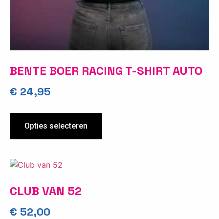
BENTE BOER RACING T-SHIRT AUTO
€
24,95
Opties selecteren
CLUB VAN 52
€
52,00