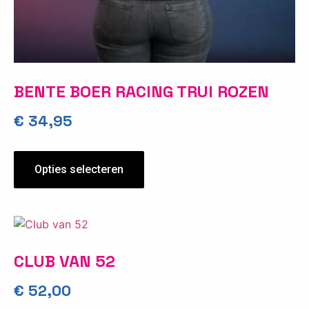
BENTE BOER RACING TRUI ROZEN
€
34,95
Opties selecteren
CLUB VAN 52
€
52,00