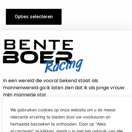
Opties selecteren
In een wereld die vooral bekend staat als
mannenwereld ga ik laten zien dat ik als jonge vrouw
mijn mannetje sta!
We gebruiken cookies op onze website om u de meest
relevante ervaring te bieden door uw voorkeuren en
CONTACT INFORMATIE
herhaalde bezoeken te onthouden. Door op "Alles
accepteren" te klikken, stemt u in met het gebruik van alle