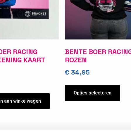
OER RACING
BENTE BOER RACING
ENING KAART
ROZEN
€
34,95
Opties selecteren
n aan winkelwagen