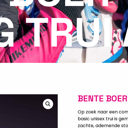
G TRUI
BENTE BOER
Op zoek naar een comfo
basic unisex trui is 
zachte, ademende stof 