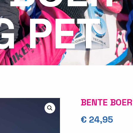
G PET
BENTE BOER
€
24,95