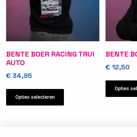
BENTE BOER RACING TRUI
BENTE B
AUTO
€
12,50
€
34,95
Opties se
Opties selecteren