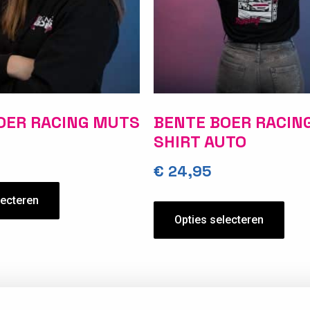
OER RACING MUTS
BENTE BOER RACING
SHIRT AUTO
€
24,95
lecteren
Opties selecteren