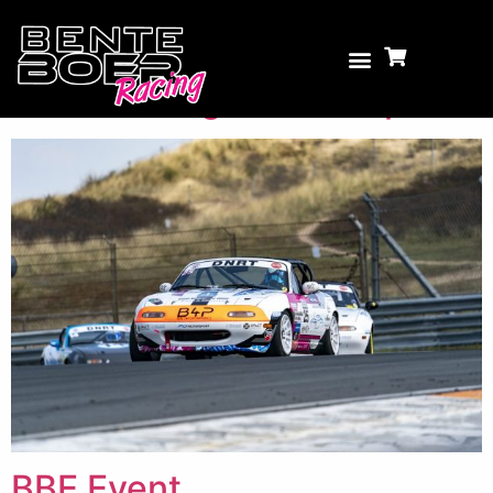
Archieven:
Posts
Overwinning rookie cup!
BBE Event