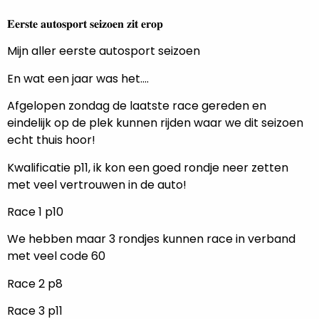
𝐄𝐞𝐫𝐬𝐭𝐞 𝐚𝐮𝐭𝐨𝐬𝐩𝐨𝐫𝐭 𝐬𝐞𝐢𝐳𝐨𝐞𝐧 𝐳𝐢𝐭 𝐞𝐫𝐨𝐩
Mijn aller eerste autosport seizoen
En wat een jaar was het….
Afgelopen zondag de laatste race gereden en
eindelijk op de plek kunnen rijden waar we dit seizoen
echt thuis hoor!
Kwalificatie p11, ik kon een goed rondje neer zetten
met veel vertrouwen in de auto!
Race 1 p10
We hebben maar 3 rondjes kunnen race in verband
met veel code 60
Race 2 p8
Race 3 p11