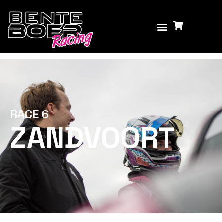
Race 6- Zandvoort –
2025
RACE 6
ZANDVOORT