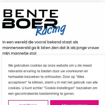
In een wereld die vooral bekend staat als
mannenwereld ga ik laten zien dat ik als jonge vrouw
mijn mannetje sta!
We gebruiken cookies op onze website om u de meest
relevante ervaring te bieden door uw voorkeuren en
CONTACT INFORMATIE
herhaalde bezoeken te onthouden. Door op "Alles
accepteren" te klikken, stemt u in met het gebruik van alle
info@benteboerracing.nl
cookies. U kunt echter "Cookie-instellingen" bezoeken om
een ​​gecontroleerde toestemming te geven.
COPYRIGHT © 2022 - BENTE BOER RACING