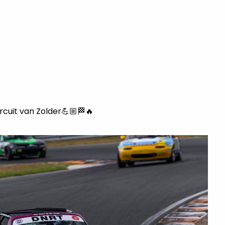
rcuit van Zolder💪🏼🏁🔥